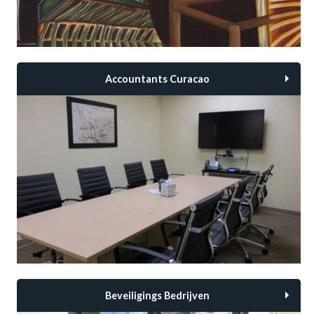
Accountants Curacao
Beveiligings Bedrijven