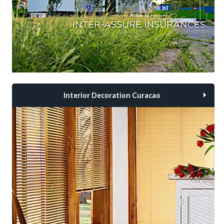
Interior Decoration Curacao