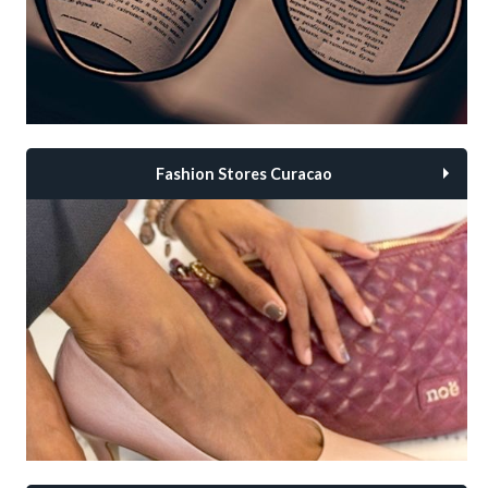
Fashion Stores Curacao