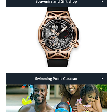
Souvenirs and Gift shop
Swimming Pools Curacao