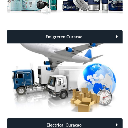
Emigreren Curacao
Electrical Curacao