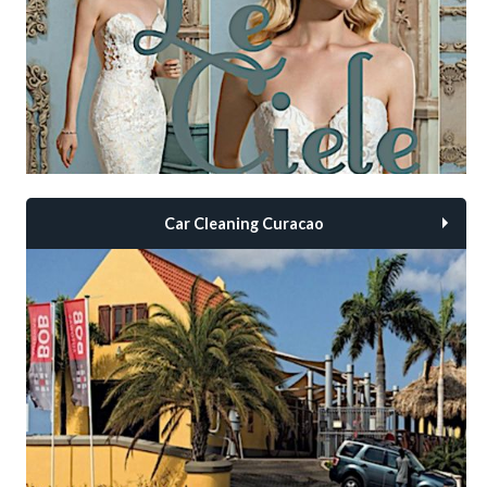
Car Cleaning Curacao