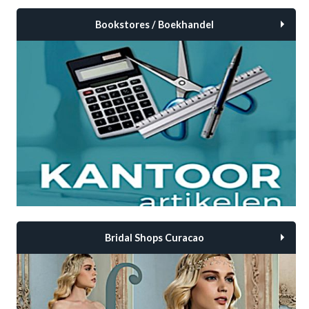
Bookstores / Boekhandel
Bridal Shops Curacao