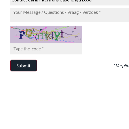
* Verplic
Submit