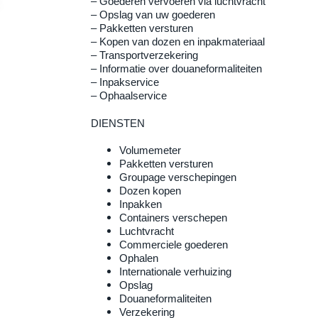
–
Goederen vervoeren via luchtvracht
–
Opslag van uw goederen
–
Pakketten versturen
–
Kopen van dozen en inpakmateriaal
–
Transportverzekering
–
Informatie over douaneformaliteiten
–
Inpakservice
–
Ophaalservice
DIENSTEN
Volumemeter
Pakketten versturen
Groupage verschepingen
Dozen kopen
Inpakken
Containers verschepen
Luchtvracht
Commerciele goederen
Ophalen
Internationale verhuizing
Opslag
Douaneformaliteiten
Verzekering