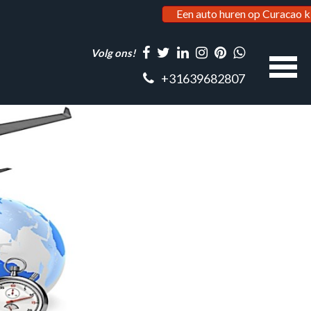
Een auto huren op Curacao k
Volg ons!
+31639682807